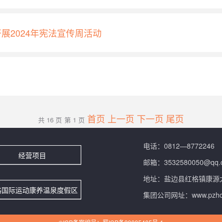
展2024年宪法宣传周活动
首页
上一页
下一页
尾页
共 16 页
第 1 页
电话：0812—8772246
经营项目
邮箱：3532580050@qq.
地址：盐边县红格镇康源大
格国际运动康养温泉度假区
集团公司网址：www.pzhctj